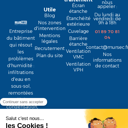
nous
Écran
appeler :
Utile
étanche
Du lundi au
Blog
Étanchéité
vendredi de
9h à 18h
Nos zones
extérieure
d'intervention
Entreprise
Cuvelage
01 89 70 81
Mentions
04
du bâtiment
Barrière
légales
étanche
qui résout
contact@mursec.f
Recrutement
Ventilation
les
Nos
Plan du site
VMC
problèmes
informations
Ventilation
d'humidité :
de contact
VPH
infiltrations
d'eau en
sous-sol,
remontées
capillaires,
condensation,
moisissure ...