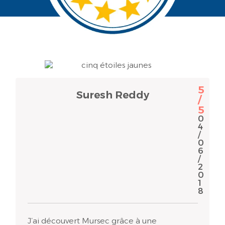
5
Suresh Reddy
/
5
0
4
/
0
6
/
2
0
1
8
J’ai découvert Mursec grâce à une