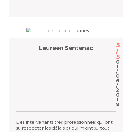
5
Laureen Sentenac
/
5
0
1
/
0
6
/
2
0
1
8
Des intervenants très professionnels qui ont
su respecter les délais et qui m’ont surtout