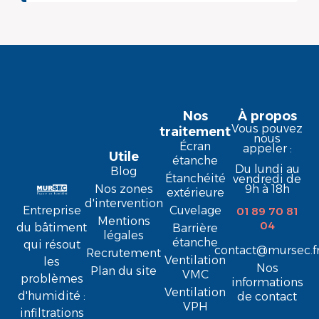
Nos
À propos
Vous pouvez
traitement
nous
Écran
appeler :
Utile
étanche
Du lundi au
Blog
Étanchéité
vendredi de
9h à 18h
Nos zones
extérieure
d'intervention
Entreprise
Cuvelage
01 89 70 81
Mentions
04
du bâtiment
Barrière
légales
étanche
qui résout
contact@mursec.f
Recrutement
Ventilation
les
Nos
Plan du site
VMC
problèmes
informations
Ventilation
d'humidité :
de contact
VPH
infiltrations