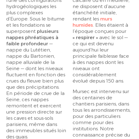
l’une des configurations
calcaire ou en meulière,
hydrogéologiques les
ne disposent d’aucune
plus complexes
étanchéité initiale,
d’Europe. Sous le bitume
rendant les
murs
et les fondations se
humides
. Elles étaient à
superposent
plusieurs
l’époque conçues pour
nappes phréatiques à
« respirer »
avec le sol —
faible profondeur
—
ce qui est devenu
nappe du Lutétien,
aujourd’hui leur
nappe du Bartonien,
principale faiblesse face
nappe alluviale de la
à des nappes dont les
Seine — dont les niveaux
niveaux ont
fluctuent en fonction des
considérablement
crues du fleuve bien plus
évolué depuis 150 ans.
que des précipitations.
Mursec est intervenu sur
En période de crue de la
des centaines de
Seine, ces nappes
chantiers parisiens, dans
remontent et exercent
tous les arrondissements,
une pression directe sur
pour des particuliers
les caves et sous-sols
comme pour des
parisiens, même dans
institutions. Notre
des immeubles situés loin
connaissance précise du
des quais.