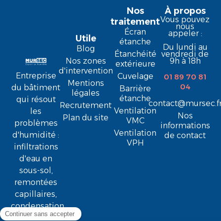
Nos
À propos
Vous pouvez
traitement
nous
Écran
appeler :
Utile
étanche
Du lundi au
Blog
Étanchéité
vendredi de
9h à 18h
Nos zones
extérieure
d'intervention
Entreprise
Cuvelage
01 89 70 81
Mentions
04
du bâtiment
Barrière
légales
étanche
qui résout
contact@mursec.f
Recrutement
Ventilation
les
Nos
Plan du site
VMC
problèmes
informations
Ventilation
d'humidité :
de contact
VPH
infiltrations
d'eau en
sous-sol,
remontées
capillaires,
condensation,
moisissure ...