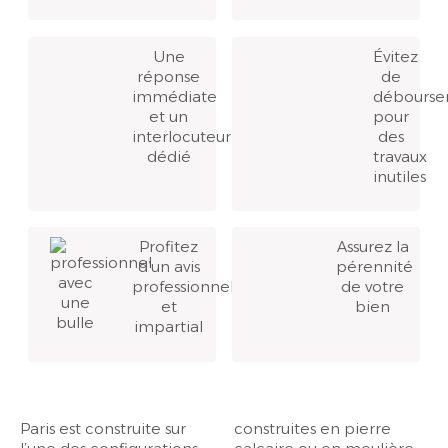
Une
Évitez
réponse
de
immédiate
débourse
et un
pour
interlocuteur
des
dédié
travaux
inutiles
Profitez
Assurez la
d’un avis
pérennité
professionnel
de votre
et
bien
impartial
Paris est construite sur
construites en pierre