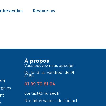
intervention
Ressources
À propos
Vous pouvez nous appeler :
Du lundi au vendredi de 9h
à 18h
ion
01 89 70 81 04
égales
contact@mursec.fr
nt
Nos informations de contact
e