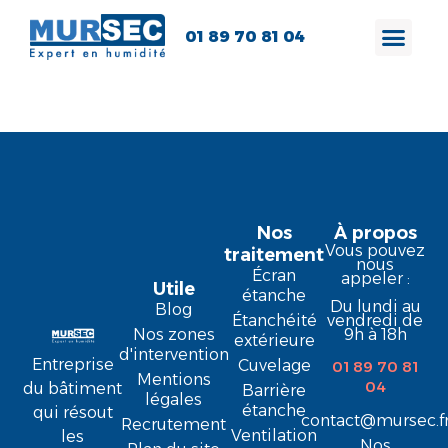
01 89 70 81 04
Antoinette F.
Nos
À propos
Vous pouvez
traitement
nous
Écran
appeler :
Utile
étanche
Du lundi au
Blog
Étanchéité
vendredi de
9h à 18h
Nos zones
extérieure
d'intervention
Entreprise
Cuvelage
01 89 70 81
Mentions
04
du bâtiment
Barrière
légales
étanche
qui résout
contact@mursec.f
Recrutement
Ventilation
les
Nos