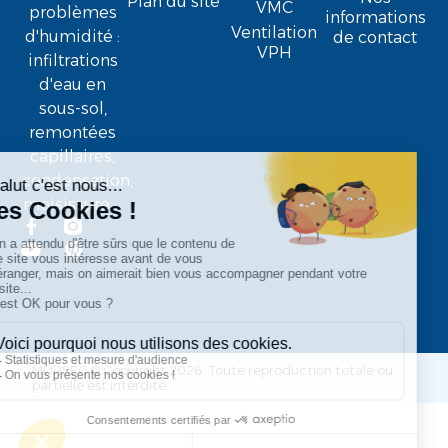
Plan du site
VMC
problèmes
informations
Ventilation
d'humidité :
de contact
VPH
infiltrations
d'eau en
sous-sol,
remontées
capillaires,
condensation,
moisissure ...
MURSEC © Copyright 2026. Toute reproduction totale ou
partielle est interdite.