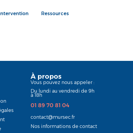
intervention
Ressources
À propos
Vous pouvez nous appeler :
Du lundi au vendredi de 9h
à 18h
ion
01 89 70 81 04
égales
contact@mursec.fr
nt
Nos informations de contact
e