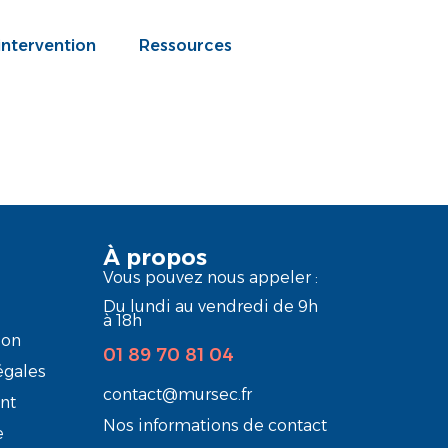
intervention
Ressources
À propos
Vous pouvez nous appeler :
Du lundi au vendredi de 9h
à 18h
ion
01 89 70 81 04
égales
contact@mursec.fr
nt
Nos informations de contact
e