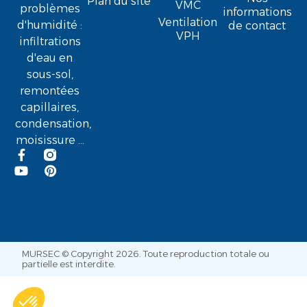
Plan du site
VMC
problèmes
informations
Ventilation
d'humidité :
de contact
VPH
infiltrations
d'eau en
sous-sol,
remontées
capillaires,
condensation,
moisissure ...
MURSEC © Copyright 2026. Toute reproduction totale ou
partielle est interdite.