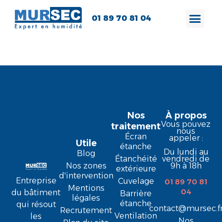
01 89 70 81 04
Marie-France H.
Nos
À propos
Vous pouvez
traitement
nous
Écran
appeler :
Utile
étanche
Du lundi au
Blog
Étanchéité
vendredi de
9h à 18h
Nos zones
extérieure
d'intervention
Entreprise
Cuvelage
01 89 70 81
Mentions
04
du bâtiment
Barrière
légales
étanche
qui résout
contact@mursec.f
Recrutement
Ventilation
les
Nos