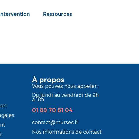
intervention
Ressources
À propos
Vous pouvez nous appeler :
Du lundi au vendredi de 9h
à 18h
ion
01 89 70 81 04
égales
contact@mursec.fr
nt
Nos informations de contact
e