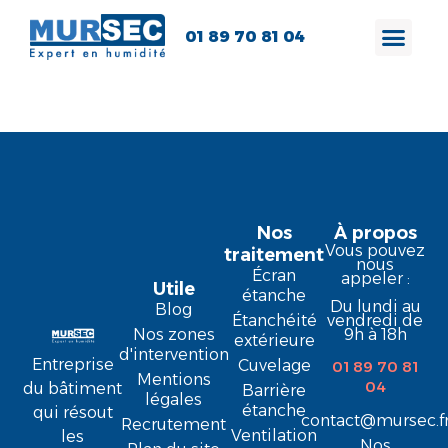
01 89 70 81 04
Théotime M.
Nos
À propos
Vous pouvez
traitement
nous
Écran
appeler :
Utile
étanche
Du lundi au
Blog
Étanchéité
vendredi de
9h à 18h
Nos zones
extérieure
d'intervention
Entreprise
Cuvelage
01 89 70 81
Mentions
04
du bâtiment
Barrière
légales
étanche
qui résout
contact@mursec.f
Recrutement
Ventilation
les
Nos