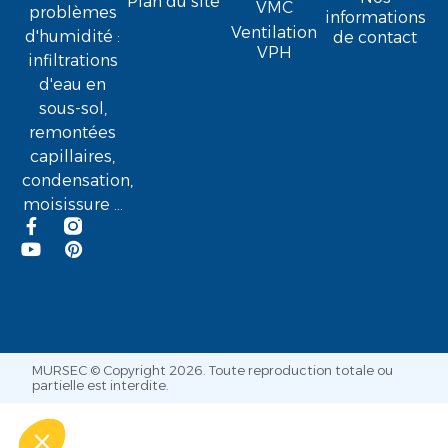
Plan du site
VMC
problèmes
informations
Ventilation
d'humidité :
de contact
VPH
infiltrations
d'eau en
sous-sol,
remontées
capillaires,
condensation,
moisissure ...
MURSEC © Copyright 2026. Toute reproduction totale ou
partielle est interdite.