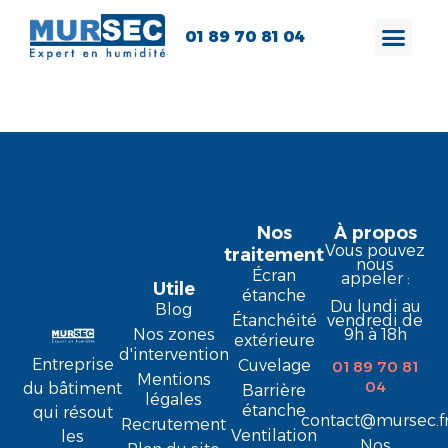
01 89 70 81 04
Vincent V.
Nos
À propos
Vous pouvez
traitement
nous
Écran
appeler :
Utile
étanche
Du lundi au
Blog
Étanchéité
vendredi de
9h à 18h
Nos zones
extérieure
d'intervention
Entreprise
Cuvelage
01 89 70 81
Mentions
04
du bâtiment
Barrière
légales
étanche
qui résout
contact@mursec.f
Recrutement
Ventilation
les
Nos