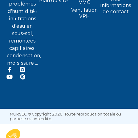
Plan du site
VMC
problèmes
informations
Ventilation
d'humidité :
de contact
VPH
infiltrations
d'eau en
sous-sol,
remontées
capillaires,
condensation,
moisissure ...
MURSEC © Copyright 2026. Toute reproduction totale ou
partielle est interdite.