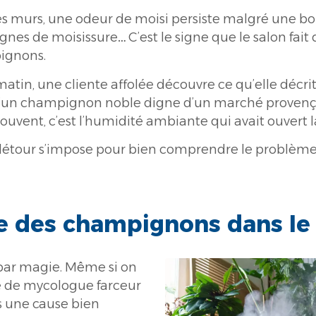
es murs, une odeur de moisi persiste malgré une bo
 de moisissure… C’est le signe que le salon fait dé
pignons.
in, une cliente affolée découvre ce qu’elle décri
 d’un champignon noble digne d’un marché provença
ent, c’est l’humidité ambiante qui avait ouvert la
it détour s’impose pour bien comprendre le problème
e des champignons dans le 
par magie. Même si on
e de mycologue farceur
rs une cause bien