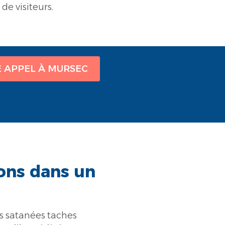
e visiteurs.
E APPEL À MURSEC
ons dans un
es satanées taches