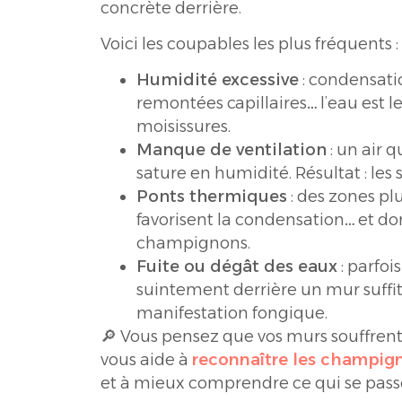
concrète derrière.
Voici les coupables les plus fréquents :
Humidité excessive
: condensation
remontées capillaires… l’eau est l
moisissures.
Manque de ventilation
: un air q
sature en humidité. Résultat : les s
Ponts thermiques
: des zones pl
favorisent la condensation… et do
champignons.
Fuite ou dégât des eaux
: parfois
suintement derrière un mur suffi
manifestation fongique.
🔎 Vous pensez que vos murs souffren
vous aide à
reconnaître les champig
et à mieux comprendre ce qui se passe