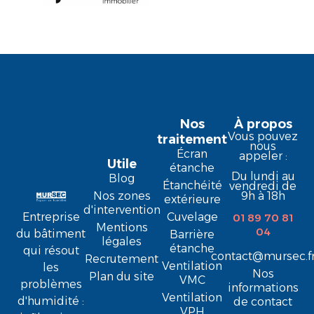
Nos
À propos
Vous pouvez
traitement
nous
Écran
appeler :
Utile
étanche
Du lundi au
Blog
Étanchéité
vendredi de
9h à 18h
Nos zones
extérieure
d'intervention
Entreprise
Cuvelage
01 89 70 81
Mentions
04
du bâtiment
Barrière
légales
étanche
qui résout
contact@mursec.f
Recrutement
Ventilation
les
Nos
Plan du site
VMC
problèmes
informations
Ventilation
d'humidité :
de contact
VPH