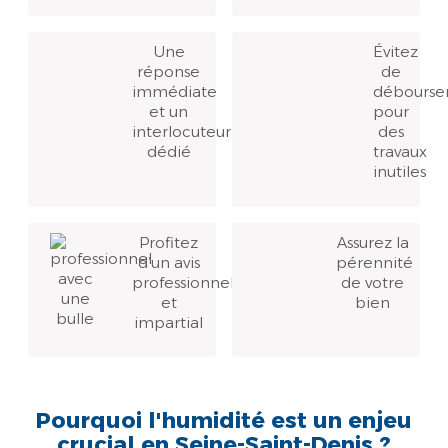
Une
Évitez
réponse
de
immédiate
débourse
et un
pour
interlocuteur
des
dédié
travaux
inutiles
Profitez
Assurez la
d’un avis
pérennité
professionnel
de votre
et
bien
impartial
Pourquoi l'humidité est un enjeu
crucial en Seine-Saint-Denis ?