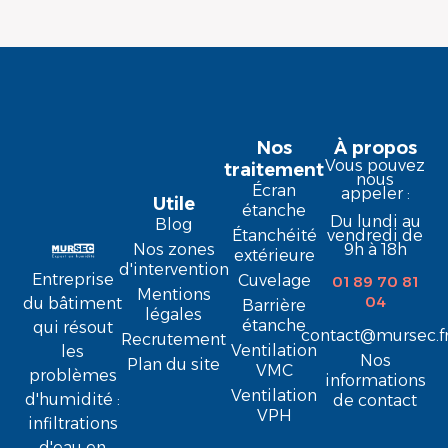
Nos
À propos
Vous pouvez
traitement
nous
Écran
appeler :
Utile
étanche
Du lundi au
Blog
Étanchéité
vendredi de
9h à 18h
Nos zones
extérieure
d'intervention
Entreprise
Cuvelage
01 89 70 81
Mentions
04
du bâtiment
Barrière
légales
étanche
qui résout
contact@mursec.f
Recrutement
Ventilation
les
Nos
Plan du site
VMC
problèmes
informations
Ventilation
d'humidité :
de contact
VPH
infiltrations
d'eau en