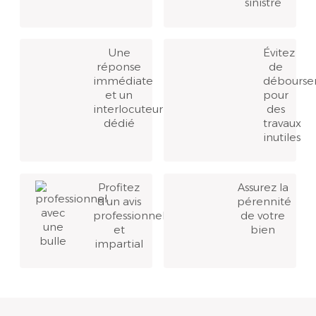
sinistre
Une
Évitez
réponse
de
immédiate
débourse
et un
pour
interlocuteur
des
dédié
travaux
inutiles
Profitez
Assurez la
d’un avis
pérennité
professionnel
de votre
et
bien
impartial