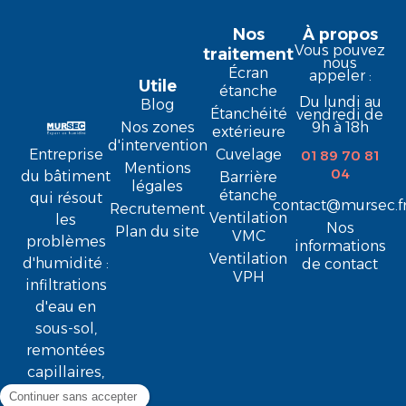
Nos
À propos
Vous pouvez
traitement
nous
Écran
appeler :
Utile
étanche
Du lundi au
Blog
Étanchéité
vendredi de
9h à 18h
Nos zones
extérieure
d'intervention
Entreprise
Cuvelage
01 89 70 81
Mentions
04
du bâtiment
Barrière
légales
étanche
qui résout
contact@mursec.f
Recrutement
Ventilation
les
Nos
Plan du site
VMC
problèmes
informations
Ventilation
d'humidité :
de contact
VPH
infiltrations
d'eau en
sous-sol,
remontées
capillaires,
condensation,