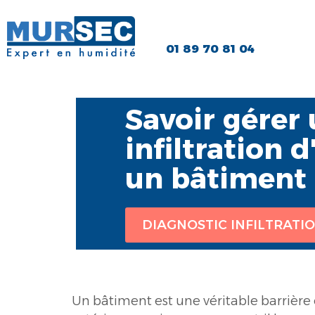
01 89 70 81 04
Savoir gérer
infiltration 
un bâtiment
DIAGNOSTIC INFILTRATI
Un bâtiment est une véritable barrière
développement de champignons nocifs