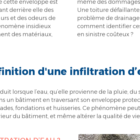
ue cette enveloppe est
 terme. Les causes ?
ant derrière elle des
ssurée, ou encore un
murs et des odeurs de
 fondations. Alors,
hénomène insidieux
s ne se transforment
ment des matériaux,
en sinistre coûteux ?
inition d'une infiltration d
roduit lorsque l’eau, qu’elle provienne de la pluie, d
ns un bâtiment en traversant son enveloppe protec
façades, fondations et huisseries. Ce phénomène p
térieur du bâtiment, et même altérer la qualité de vi