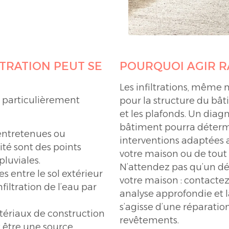
LTRATION PEUT SE
POURQUOI AGIR R
Les infiltrations, même 
t particulièrement
pour la structure du bât
et les plafonds. Un diagn
bâtiment pourra détermin
 entretenues ou
interventions adaptées 
té sont des points
votre maison ou de tout
pluviales.
N’attendez pas qu’un dé
es entre le sol extérieur
votre maison : contactez
nfiltration de l’eau par
analyse approfondie et la
s’agisse d’une réparatio
tériaux de construction
revêtements.
t être une source