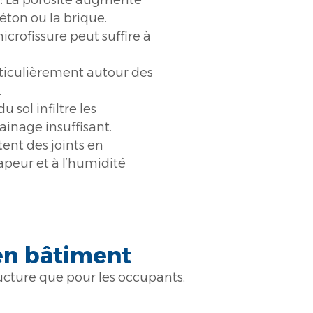
:
La porosité augmente
éton ou la brique.
crofissure peut suffire à
ticulièrement autour des
.
u sol infiltre les
ainage insuffisant.
tent des joints en
vapeur et à l’humidité
en bâtiment
ucture que pour les occupants.