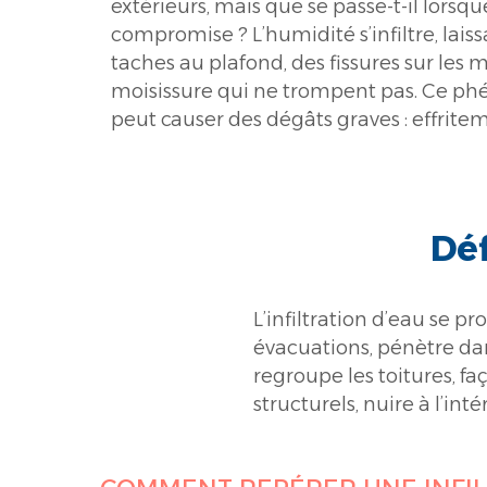
extérieurs, mais que se passe-t-il lorsq
même des dommages structurels à long
compromise ? L’humidité s’infiltre, laiss
Une toiture défaillante, une façade fi
taches au plafond, des fissures sur les 
problème de drainage au niveau des
moisissure qui ne trompent pas. Ce p
comment identifier ces signes avant qu’il
peut causer des dégâts graves : effrite
Déf
L’infiltration d’eau se p
évacuations, pénètre da
regroupe les toitures, 
structurels, nuire à l’in