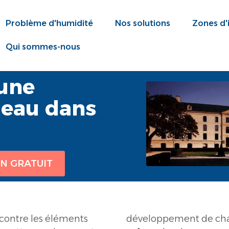
Problème d'humidité
Nos solutions
Zones d'
Qui sommes-nous
 une
d'eau dans
ON GRATUIT
 contre les éléments
 pour la santé, et