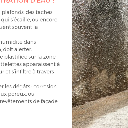
TRATION D’EAU ?
s plafonds, des taches
qui s’écaille, ou encore
quent souvent la
’humidité dans
 doit alerter.
le plastifiée sur la zone
ttelettes apparaissent à
r et s’infiltre à travers
er les dégâts : corrosion
aux poreux, ou
 revêtements de façade