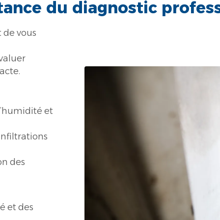
ance du diagnostic profes
t de vous
valuer
acte.
’humidité et
nfiltrations
on des
é et des