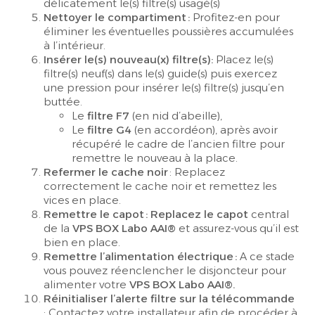
délicatement le(s) filtre(s) usagé(s)
Nettoyer le compartiment :
Profitez-en pour
éliminer les éventuelles poussières accumulées
à l’intérieur.
Insérer le(s) nouveau(x) filtre(s):
Placez le(s)
filtre(s) neuf(s) dans le(s) guide(s) puis exercez
une pression pour insérer le(s) filtre(s) jusqu’en
buttée.
Le
filtre F7
(en nid d’abeille),
Le
filtre G4
(en accordéon), après avoir
récupéré le cadre de l’ancien filtre pour
remettre le nouveau à la place.
Refermer le cache noir
: Replacez
correctement le cache noir et remettez les
vices en place.
Remettre le capot : Replacez le capot
central
de la
VPS BOX Labo AAI®
et assurez-vous qu’il est
bien en place.
Remettre l’alimentation électrique :
A ce stade
vous pouvez réenclencher le disjoncteur pour
alimenter votre
VPS BOX Labo AAI®.
Réinitialiser l’alerte filtre sur la télécommande
: Contactez votre installateur afin de procéder à