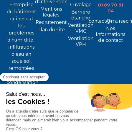
d'intervention
Entreprise
Cuvelage
01 89 70 81
Mentions
04
du bâtiment
Barrière
légales
étanche
qui résout
contact@mursec.f
Recrutement
Ventilation
les
Nos
Plan du site
VMC
problèmes
informations
Ventilation
d'humidité :
de contact
VPH
infiltrations
d'eau en
sous-sol,
remontées
capillaires,
condensation,
moisissure ...