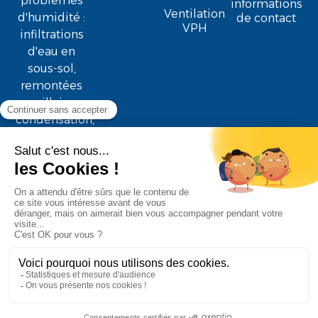
problèmes
informations
Ventilation
d'humidité :
de contact
VPH
infiltrations
d'eau en
sous-sol,
remontées
capillaires,
condensation,
moisissure ...
MURSEC © Copyright 2026. Toute reproduction totale ou
partielle est interdite.