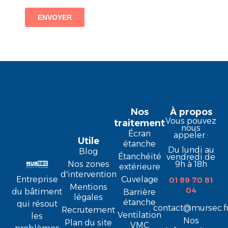
Nos
À propos
Vous pouvez
traitement
nous
Écran
appeler :
Utile
étanche
Du lundi au
Blog
Étanchéité
vendredi de
9h à 18h
Nos zones
extérieure
d'intervention
Entreprise
Cuvelage
01 89 70 81
Mentions
04
du bâtiment
Barrière
légales
étanche
qui résout
contact@mursec.f
Recrutement
Ventilation
les
Nos
Plan du site
VMC